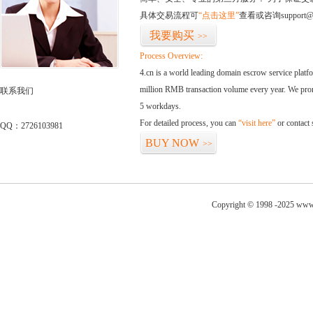
具体交易流程可
“点击这里”
查看或咨询support@
我要购买
>>
Process Overview:
4.cn is a world leading domain escrow service plat
million RMB transaction volume every year. We promi
联系我们
5 workdays.
For detailed process, you can
“visit here”
or contact
QQ：2726103981
BUY NOW
>>
Copyright © 1998 -2025 www