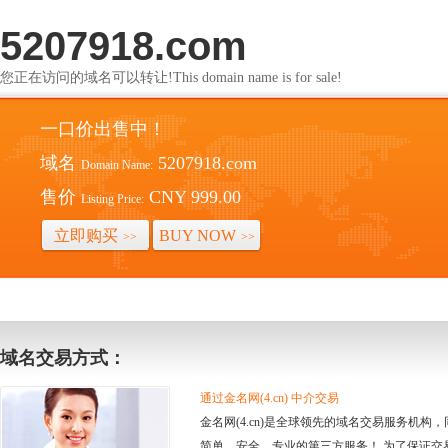
5207918.com
您正在访问的域名可以转让!This domain name is for sale!
一口价出售中！
域名
5207918.com
Domain Name:
售价
CNY 999.00
Listing Price:
立即购买
BUY NOW
>>
>>
域名交易方式：
通过金名网(4.cn) 中介交易
金名网(4.cn)是全球领先的域名交易服务机
简单、安全、专业的第三方服务！ 为了保证交